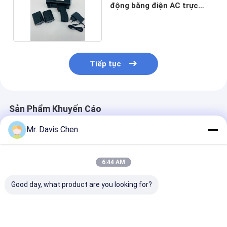
động bằng điện AC trực
tiếp và pin DC
Tiếp tục
Sản Phẩm Khuyến Cáo
Mr. Davis Chen
6:44 AM
Good day, what product are you looking for?
Đèn đèn LED UV Đèn
Đèn đèn LED UV Đèn
Đèn túi loại Đ
cực tím Điện lực cao
cực tím Điện lực cao
tím LED Đèn c
365nm Đèn cực tím
365nm Đèn cực tím
hiệu suất cao