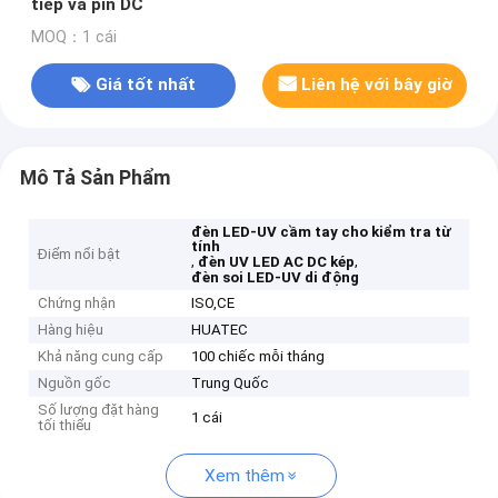
tiếp và pin DC
MOQ：1 cái
Giá tốt nhất
Liên hệ với bây giờ
Mô Tả Sản Phẩm
đèn LED-UV cầm tay cho kiểm tra từ
tính
Điểm nổi bật
,
,
đèn UV LED AC DC kép
đèn soi LED-UV di động
Chứng nhận
ISO,CE
Hàng hiệu
HUATEC
Khả năng cung cấp
100 chiếc mỗi tháng
Nguồn gốc
Trung Quốc
Số lượng đặt hàng
1 cái
tối thiểu
Xem thêm