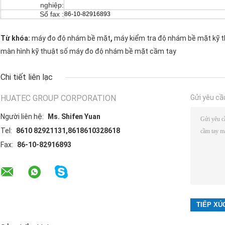
nghiệp:
Số fax :
86-10-82916893
,
Từ khóa:
máy đo độ nhám bề mặt
máy kiểm tra độ nhám bề mặt kỹ t
màn hình kỹ thuật số máy đo độ nhám bề mặt cầm tay
Chi tiết liên lạc
HUATEC GROUP CORPORATION
Gửi yêu cầ
Người liên hệ:
Ms. Shifen Yuan
Tel:
8610 82921131,8618610328618
Fax:
86-10-82916893