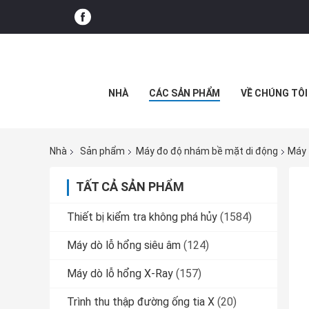
NHÀ
CÁC SẢN PHẨM
VỀ CHÚNG TÔI
Nhà
Sản phẩm
Máy đo độ nhám bề mặt di động
Máy 
TẤT CẢ SẢN PHẨM
Thiết bị kiểm tra không phá hủy
(1584)
Máy dò lỗ hổng siêu âm
(124)
Máy dò lỗ hổng X-Ray
(157)
Trình thu thập đường ống tia X
(20)