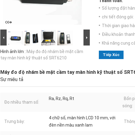
Thanh toán:
Số lượng đặt hàng
chi tiết đóng gói:
Thời gian giao hà
Điều khoản thanh
Khả năng cung c
Hình ảnh lớn :
Máy đo độ nhám bề mặt cầm
Tiếp Xúc
tay màn hình kỹ thuật số SRT6210
Máy đo độ nhám bề mặt cầm tay màn hình kỹ thuật số SRT
Sự miêu tả
Ra, Rz, Rq, Rt
Bốn p
Đo nhiều tham số:
sóng:
4 chữ số, màn hình LCD 10 mm, với
Trưng bày:
Thông
đèn nền màu xanh lam