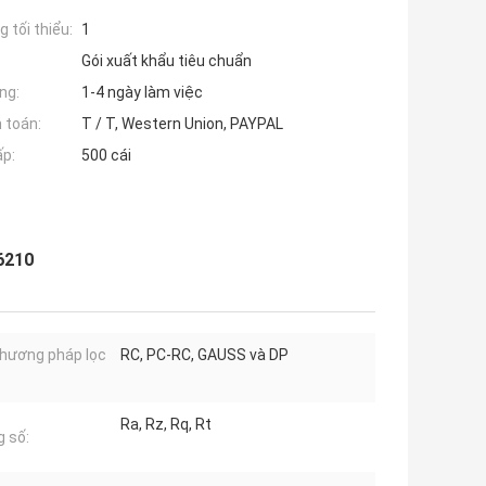
 tối thiểu:
1
Gói xuất khẩu tiêu chuẩn
ng:
1-4 ngày làm việc
 toán:
T / T, Western Union, PAYPAL
ấp:
500 cái
6210
hương pháp lọc
RC, PC-RC, GAUSS và DP
Ra, Rz, Rq, Rt
 số: