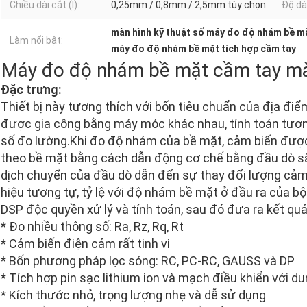
Chiều dài cắt (l):
0,25mm / 0,8mm / 2,5mm tùy chọn
Độ dà
màn hình kỹ thuật số máy đo độ nhám bề m
Làm nổi bật:
máy đo độ nhám bề mặt tích hợp cầm tay
Máy đo độ nhám bề mặt cầm tay mà
Đặc trưng:
Thiết bị này tương thích với bốn tiêu chuẩn của địa đ
được gia công bằng máy móc khác nhau, tính toán tương
số đo lường.Khi đo độ nhám của bề mặt, cảm biến được
theo bề mặt bằng cách dẫn động cơ chế bằng đầu dò sắ
dịch chuyển của đầu dò dẫn đến sự thay đổi lượng cảm
hiệu tương tự, tỷ lệ với độ nhám bề mặt ở đầu ra của bộ
DSP độc quyền xử lý và tính toán, sau đó đưa ra kết qu
* Đo nhiều thông số: Ra, Rz, Rq, Rt
* Cảm biến điện cảm rất tinh vi
* Bốn phương pháp lọc sóng: RC, PC-RC, GAUSS và DP
* Tích hợp pin sạc lithium ion và mạch điều khiển với d
* Kích thước nhỏ, trọng lượng nhẹ và dễ sử dụng