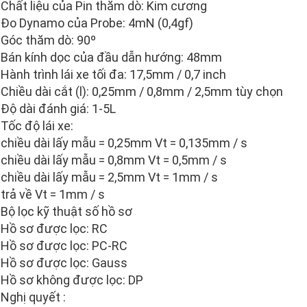
Chất liệu của Pin thăm dò: Kim cương
Đo Dynamo của Probe: 4mN (0,4gf)
Góc thăm dò: 90º
Bán kính dọc của đầu dẫn hướng: 48mm
Hành trình lái xe tối đa: 17,5mm / 0,7 inch
Chiều dài cắt (l): 0,25mm / 0,8mm / 2,5mm tùy chọn
Độ dài đánh giá: 1-5L
Tốc độ lái xe:
chiều dài lấy mẫu = 0,25mm Vt = 0,135mm / s
chiều dài lấy mẫu = 0,8mm Vt = 0,5mm / s
chiều dài lấy mẫu = 2,5mm Vt = 1mm / s
trả về Vt = 1mm / s
Bộ lọc kỹ thuật số hồ sơ
Hồ sơ được lọc: RC
Hồ sơ được lọc: PC-RC
Hồ sơ được lọc: Gauss
Hồ sơ không được lọc: DP
Nghị quyết :