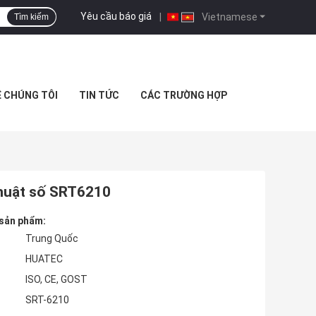
Yêu cầu báo giá
|
Vietnamese
Tìm kiếm
Ệ CHÚNG TÔI
TIN TỨC
CÁC TRƯỜNG HỢP
thuật số SRT6210
 sản phẩm:
Trung Quốc
HUATEC
ISO, CE, GOST
SRT-6210