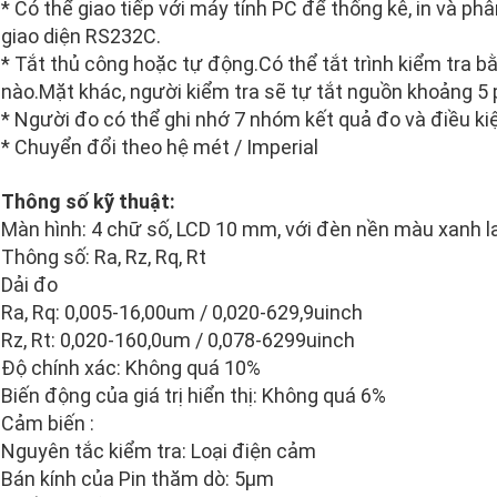
* Có thể giao tiếp với máy tính PC để thống kê, in và 
giao diện RS232C.
* Tắt thủ công hoặc tự động.Có thể tắt trình kiểm tra 
nào.Mặt khác, người kiểm tra sẽ tự tắt nguồn khoảng 5 
* Người đo có thể ghi nhớ 7 nhóm kết quả đo và điều ki
* Chuyển đổi theo hệ mét / Imperial
Thông số kỹ thuật:
Màn hình: 4 chữ số, LCD 10 mm, với đèn nền màu xanh 
Thông số: Ra, Rz, Rq, Rt
Dải đo
Ra, Rq: 0,005-16,00um / 0,020-629,9uinch
Rz, Rt: 0,020-160,0um / 0,078-6299uinch
Độ chính xác: Không quá 10%
Biến động của giá trị hiển thị: Không quá 6%
Cảm biến :
Nguyên tắc kiểm tra: Loại điện cảm
Bán kính của Pin thăm dò: 5µm