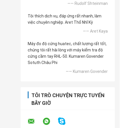
—— Rudolf Shteinman
Tôi thích dịch vụ, đáp ứng rất nhanh, làm
việc chuyên nghiệp. Aret Thổ Nhĩ Kỳ
—— Aret Kaya
Máy đo độ cứng huatec, chất lượng rất tốt,
chúng tôi rất hài lòng với máy kiểm tra độ
cứng cầm tay RHL-50. Kumaren Govender
Sotuth Châu Phi
—— Kumaren Govender
TÔI TRÒ CHUYỆN TRỰC TUYẾN
BÂY GIỜ