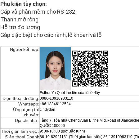
Phụ kiện tùy chọn:
Cáp và phần mềm cho RS-232
Thanh mở rộng
Hỗ trợ đo lường
Gắp đặc biệt cho các rãnh, lỗ khoan và lỗ
Người kết hợp:
Esther Yu Quét thẻ tên của tôi ở đây
Điện thoại di động:
0086-13910983110
Whatsapp:
+86 18846112524
Ứng dụng trò
cindydon
chuyện:
Địa chỉ nhà :
Tầng 7, Tòa nhà Chengyuan B, the Mid.Road of Jiancaich
QUỐC 100096
Thời gian làm việc :
9: 00-18: 00 (giờ Bắc Kinh)
Điện thoại Doanh
86-10-82921131 (Thời gian làm việc) 86-13910983110 (Thờ