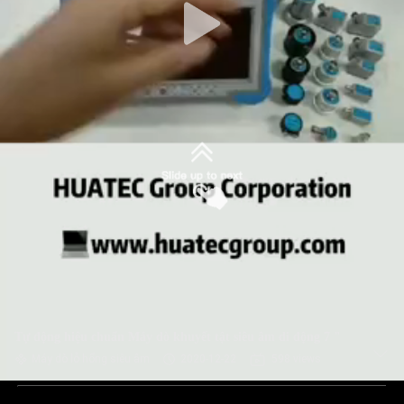
Tự động hiệu chuẩn Máy dò khuyết tật siêu âm di động 7 "
Máy dò lỗ hổng siêu âm
2020-12-22
598 views