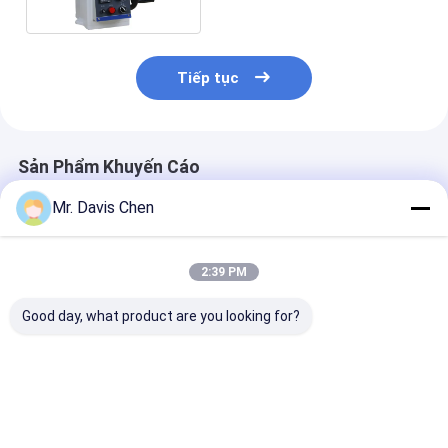
Tiếp tục
Sản Phẩm Khuyến Cáo
Mr. Davis Chen
2:39 PM
Good day, what product are you looking for?
Máy khảm kim loại tự
Thiết bị mài kim loại
Máy cắt kim lo
động nóng 0 ~ 72
tuyệt vời 550W với
nghiền tốc độ
MPa Hoạt động
máy mài và đánh
Thiết bị kim l
thông qua màn hình
bóng kim loại tốc độ
mài mẫu Đườn
cảm ứng Thiết bị
cao
230mm
Giá tốt nhất
Giá tốt nhất
Giá tốt n
đánh bóng luyện kim