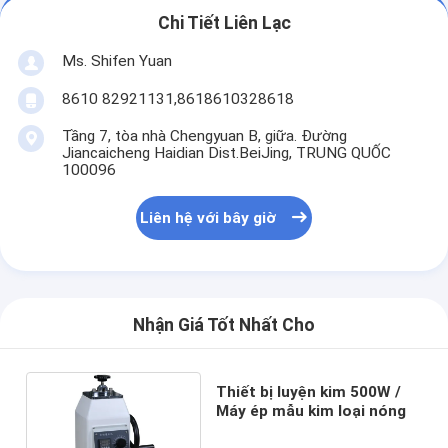
Chi Tiết Liên Lạc
Ms. Shifen Yuan
8610 82921131,8618610328618
Tầng 7, tòa nhà Chengyuan B, giữa. Đường
Jiancaicheng Haidian Dist.BeiJing, TRUNG QUỐC
100096
Liên hệ với bây giờ
Nhận Giá Tốt Nhất Cho
Thiết bị luyện kim 500W /
Máy ép mẫu kim loại nóng