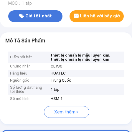
MOQ：1 tập
Giá tốt nhất
Liên hệ với bây giờ
Mô Tả Sản Phẩm
,
thiết bị chuẩn bị mẫu luyện kim
Điểm nổi bật
thiết bị chuẩn bị mẫu luyện kim
Chứng nhận
CE ISO
Hàng hiệu
HUATEC
Nguồn gốc
Trung Quốc
Số lượng đặt hàng
1 tập
tối thiểu
Số mô hình
HSM-1
Xem thêm