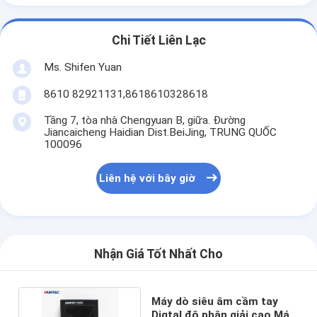
Chi Tiết Liên Lạc
Ms. Shifen Yuan
8610 82921131,8618610328618
Tầng 7, tòa nhà Chengyuan B, giữa. Đường
Jiancaicheng Haidian Dist.BeiJing, TRUNG QUỐC
100096
Liên hệ với bây giờ
Nhận Giá Tốt Nhất Cho
Máy dò siêu âm cầm tay
Digtal độ phân giải cao Máy