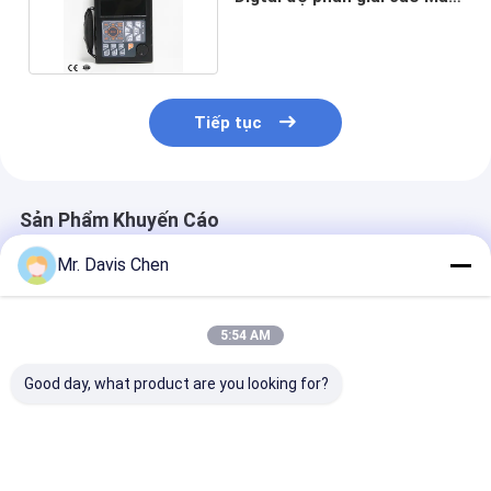
dò FD550 ndt
Tiếp tục
Sản Phẩm Khuyến Cáo
Mr. Davis Chen
5:54 AM
Good day, what product are you looking for?
Fd580 Máy phát hiện
16/64 Phát/Thu Máy
Máy dò khuyết 
lỗ hổng màn hình
dò khuyết tật siêu
siêu âm kỹ thu
cảm ứng kỹ thuật số
âm mảng pha di
FD600 Thẻ SD 
Báo động âm thanh
động Máy dò khuyết
Scan Phổ thôn