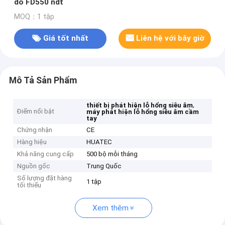
dò FD550 ndt
MOQ：1 tập
Giá tốt nhất
Liên hệ với bây giờ
Mô Tả Sản Phẩm
,
thiết bị phát hiện lỗ hổng siêu âm
Điểm nổi bật
máy phát hiện lỗ hổng siêu âm cầm
tay
Chứng nhận
CE
Hàng hiệu
HUATEC
Khả năng cung cấp
500 bộ mỗi tháng
Nguồn gốc
Trung Quốc
Số lượng đặt hàng
1 tập
tối thiểu
Xem thêm