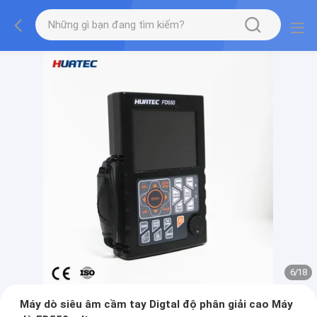
7
/
18
Máy dò siêu âm cầm tay Digtal độ phân giải cao Máy